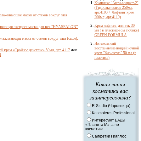
Комплекс "Анти-возраст-2"
(Гидроактиватор 250мл,
арт.4103 + Лифтинг крем
олаживающие маски от отеков вокруг глаз
200мл, арт.4110)
Крем лифтинг для век 30
жняющая экспресс маска для век “HYASEALON”
мл ( в пластиковом тюбике)
GREEN FORMULA
лаживающая маска от отеков вокруг глаз (саше),
Интенсивный
восстанавливающий ночной
 крем «Тройное действие» 50мл, арт. 4117
или
крем "био-актив" 50 мл (в
9
пластике)
Какая линия
косметики вас
заинтересовала?
R-Studio (Чаровница)
Kosmoteros Professional
Интересуют БАДы
«Планета М», а не
косметика
Салфетки Гиаплюс