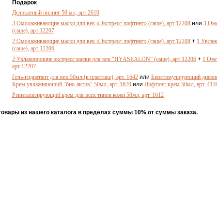
Подарок
Деликатный пилинг 50 мл, арт 2610
3 Омолаживающие маски для век «Экспресс-лифтинг» (саше), арт 12208
или
3 Ом
(саше), арт 12207
2 Омолаживающие маски для век «Экспресс-лифтинг» (саше), арт 12208
+
1 Увла
(саше), арт 12206
2 Увлажняющие экспресс маски для век “HYASEALON” (саше), арт 12206
+
1 Омо
арт 12207
Гель-гидратант для век 50мл (в пластике), арт. 1642
или
Биостимулирующий дневной
Крем увлажняющий "био-актив" 50мл, арт. 1670
или
Лифтинг-крем 50мл, арт. 413
Ревитализирующий крем для всех типов кожи 50мл, арт. 1612
товары из нашего каталога в пределах суммы 10% от суммы заказа.