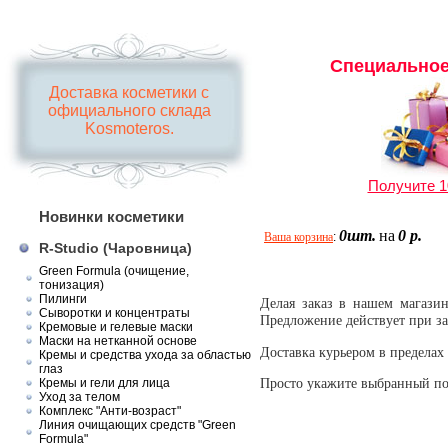
Специальное
Доставка косметики с
официального склада
Kosmoteros.
Получите 1
Новинки косметики
0шт.
на
0 р.
Ваша корзина
:
R-Studio (Чаровница)
Green Formula (очищение,
тонизация)
Пилинги
Делая заказ в нашем магази
Сыворотки и концентраты
Предложение действует при зак
Кремовые и гелевые маски
Маски на нетканной основе
Доставка курьером в предела
Кремы и средства ухода за областью
глаз
Просто укажите выбранный по
Кремы и гели для лица
Уход за телом
Комплекс "Анти-возраст"
Линия очищающих средств "Green
Formula"