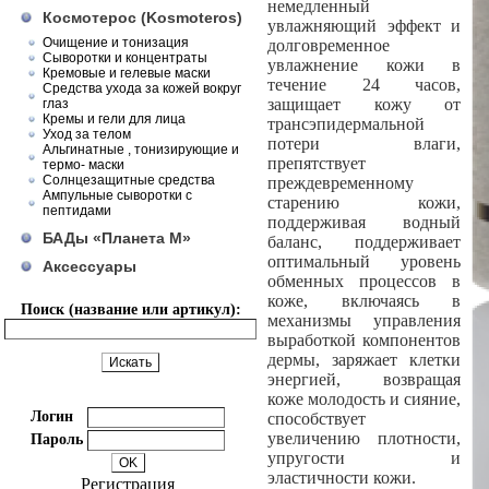
немедленный
Космотерос (Kosmoteros)
увлажняющий эффект и
Очищение и тонизация
долговременное
Сыворотки и концентраты
увлажнение кожи в
Кремовые и гелевые маски
течение 24 часов,
Средства ухода за кожей вокруг
защищает кожу от
глаз
Кремы и гели для лица
трансэпидермальной
Уход за телом
потери влаги,
Альгинатные , тонизирующие и
препятствует
термо- маски
Солнцезащитные средства
преждевременному
Ампульные сыворотки с
старению кожи,
пептидами
поддерживая водный
БАДы «Планета М»
баланс, поддерживает
оптимальный уровень
Аксессуары
обменных процессов в
коже, включаясь в
Поиск (название или артикул):
механизмы управления
выработкой компонентов
дермы, заряжает клетки
энергией, возвращая
коже молодость и сияние,
Логин
способствует
увеличению плотности,
Пароль
упругости и
эластичности кожи.
Регистрация