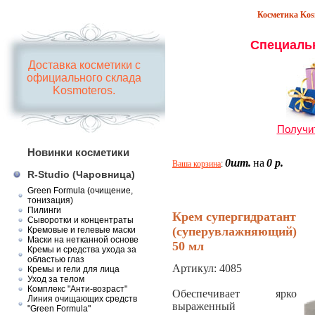
Косметика Kosm
Специаль
Доставка косметики с
официального склада
Kosmoteros.
Получит
Новинки косметики
0шт.
на
0 р.
Ваша корзина
:
R-Studio (Чаровница)
Green Formula (очищение,
тонизация)
Пилинги
Крем супергидратант
Сыворотки и концентраты
(суперувлажняющий)
Кремовые и гелевые маски
Маски на нетканной основе
50 мл
Кремы и средства ухода за
областью глаз
Артикул:
4085
Кремы и гели для лица
Уход за телом
Комплекс "Анти-возраст"
Обеспечивает ярко
Линия очищающих средств
выраженный
"Green Formula"