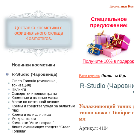
Косметика Kosm
Специальное
предложение!
Доставка косметики с
официального склада
Kosmoteros.
Получите 10% в подарок
Новинки косметики
R-Studio (Чаровница)
0шт.
на
0 р.
Ваша корзина
:
Green Formula (очищение,
R-Studio (Чаровн
тонизация)
Пилинги
Сыворотки и концентраты
Кремовые и гелевые маски
Маски на нетканной основе
Увлажняющий тоник д
Кремы и средства ухода за областью
глаз
типов кожи / Tonique n
Кремы и гели для лица
мл
Уход за телом
Комплекс "Анти-возраст"
Линия очищающих средств "Green
Артикул:
4104
Formula"