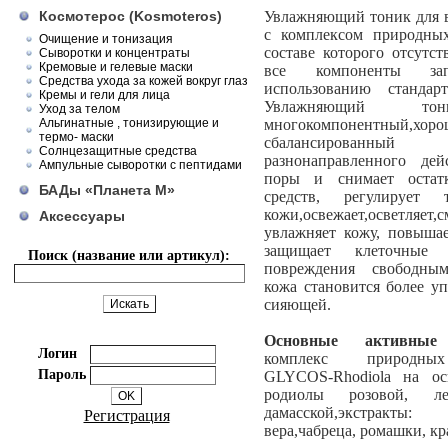
Космотерос (Kosmoteros)
Увлажняющий тоник для в
с комплексом природных
Очищение и тонизация
составе которого отсутс
Сыворотки и концентраты
Кремовые и гелевые маски
все компоненты за
Средства ухода за кожей вокруг глаз
использованию станда
Кремы и гели для лица
Увлажняющий то
Уход за телом
Альгинатные , тонизирующие и
многокомпонентный,хоро
термо- маски
сбалансированн
Солнцезащитные средства
разнонаправленного дей
Ампульные сыворотки с пептидами
поры и снимает оста
БАДы «Планета М»
средств, регулируе
кожи,освежает,осветля
Аксессуары
увлажняет кожу, повышае
защищает клеточные
Поиск (название или артикул):
повреждения свободным
кожа становится более уп
сияющей.
Основные активные 
Логин
комплекс природных
Пароль
GLYCOS-Rhodiola на ос
родиолы розовой, ле
дамасской,экстракты
Регистрация
вера,чабреца, ромашки, к